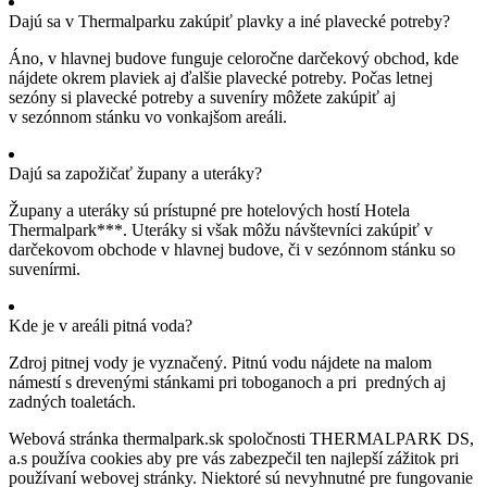
Dajú sa v Thermalparku zakúpiť plavky a iné plavecké potreby?
Áno, v hlavnej budove funguje celoročne darčekový obchod, kde
nájdete okrem plaviek aj ďalšie plavecké potreby. Počas letnej
sezóny si plavecké potreby a suveníry môžete zakúpiť aj
v sezónnom stánku vo vonkajšom areáli.
Dajú sa zapožičať župany a uteráky?
Župany a uteráky sú prístupné pre hotelových hostí Hotela
Thermalpark***. Uteráky si však môžu návštevníci zakúpiť v
darčekovom obchode v hlavnej budove, či v sezónnom stánku so
suvenírmi.
Kde je v areáli pitná voda?
Zdroj pitnej vody je vyznačený. Pitnú vodu nájdete na malom
námestí s drevenými stánkami pri toboganoch a pri predných aj
zadných toaletách.
Webová stránka thermalpark.sk spoločnosti THERMALPARK DS,
a.s používa cookies aby pre vás zabezpečil ten najlepší zážitok pri
používaní webovej stránky. Niektoré sú nevyhnutné pre fungovanie