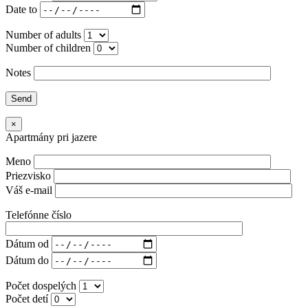
Date to
Number of adults
Number of children
Notes
×
Apartmány pri jazere
Meno
Priezvisko
Váš e-mail
Telefónne číslo
Dátum od
Dátum do
Počet dospelých
Počet detí