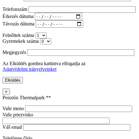
Telefonszám
Érkezés dátuma
Távozás dátuma
Felnőttek száma
Gyermekek száma
Megjegyzés
Az Elküldés gombra kattintva elfogadja az
Adatvédelmi irányelveinket
×
Penzión Thermalpark **
Vaše meno
Vaše priezvisko
Váš email
Telefónne číslo