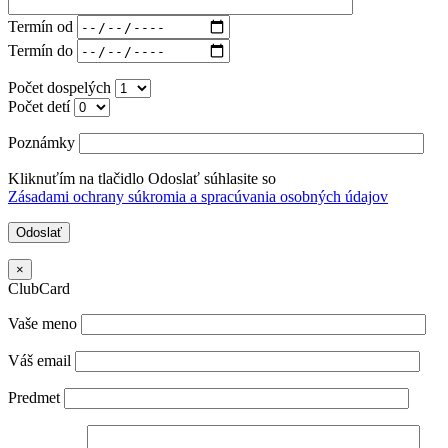
Termín od
Termín do
Počet dospelých
Počet detí
Poznámky
Kliknuťím na tlačidlo Odoslať súhlasite so
Zásadami ochrany súkromia a spracúvania osobných údajov
×
ClubCard
Vaše meno
Váš email
Predmet