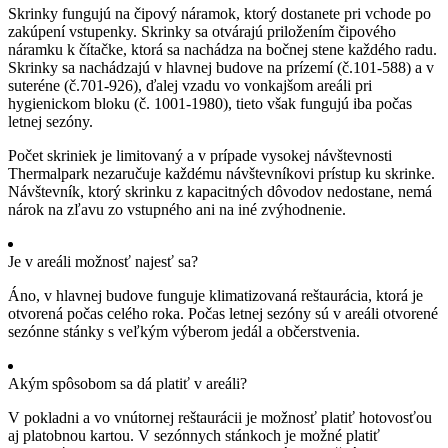
Skrinky fungujú na čipový náramok, ktorý dostanete pri vchode po
zakúpení vstupenky. Skrinky sa otvárajú priložením čipového
náramku k čítačke, ktorá sa nachádza na bočnej stene každého radu.
Skrinky sa nachádzajú v hlavnej budove na prízemí (č.101-588) a v
suteréne (č.701-926), ďalej vzadu vo vonkajšom areáli pri
hygienickom bloku (č. 1001-1980), tieto však fungujú iba počas
letnej sezóny.
Počet skriniek je limitovaný a v prípade vysokej návštevnosti
Thermalpark nezaručuje každému návštevníkovi prístup ku skrinke.
Návštevník, ktorý skrinku z kapacitných dôvodov nedostane, nemá
nárok na zľavu zo vstupného ani na iné zvýhodnenie.
Je v areáli možnosť najesť sa?
Áno, v hlavnej budove funguje klimatizovaná reštaurácia, ktorá je
otvorená počas celého roka. Počas letnej sezóny sú v areáli otvorené
sezónne stánky s veľkým výberom jedál a občerstvenia.
Akým spôsobom sa dá platiť v areáli?
V pokladni a vo vnútornej reštaurácii je možnosť platiť hotovosťou
aj platobnou kartou. V sezónnych stánkoch je možné platiť