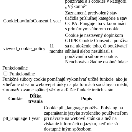
používateľa s cookies v kategórii
,,Výkonné"
Zaznamená predvolený stav
tlačidla príslušnej kategórie a stav
CookieLawInfoConsent
1 year
CCPA. Funguje iba v koordinácii
s primárnym súborom cookie.
Cookie je nastavený doplnkom
GDPR Cookie Consent a používa
11
sa na uloženie toho, či používateľ
viewed_cookie_policy
months
súhlasil alebo nesúhlasil s
používaním súborov cookie.
Neuchováva žiadne osobné údaje.
Funkcionálne
Funkcionálne
Funkčné súbory cookie pomáhajú vykonávať určité funkcie, ako je
zdieľanie obsahu webovej stránky na platformách sociálnych médií,
zhromažďovanie spätnej väzby a ďalšie funkcie tretích strán.
Dĺžka
Cookie
Popis
trvania
Cookie pll _language používa Polylang na
zapamätanie jazyka zvoleného používateľom
pll_language
1 year
pri návrate na webovú stránku a tiež na
získanie informácií o jazyku, keď nie sú
dostupné iným spôsobom.