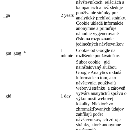
návštevníkoch, reláciách a
kampaniach a tiež sleduje
používanie stránky pre
_ga
2 years
analytický prehľad stránky.
Cookie ukladá informácie
anonymne a priraďuje
náhodne vygenerované
číslo na rozpoznanie
jedinečných návštevníkov.
1
Cookie od Google na
_gat_gtag_*
minute
rozlíšenie používateľov.
Súbor cookie _gid
nainštalovaný službou
Google Analytics ukladá
informácie o tom, ako
návštevníci používajú
webovú stránku, a zároveň
vytvára analytickú správu o
_gid
1 day
výkonnosti webovej
lokality. Niektoré zo
zhromažďovaných údajov
zahŕňajú počet
návštevníkov, ich zdroj a
stránky, ktoré anonymne
navštevujú.