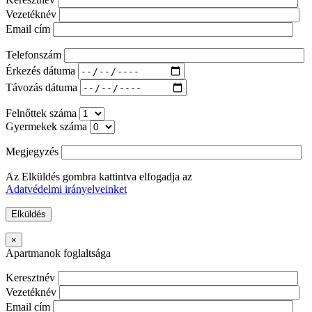
Vezetéknév
Email cím
Telefonszám
Érkezés dátuma
Távozás dátuma
Felnőttek száma
Gyermekek száma
Megjegyzés
Az Elküldés gombra kattintva elfogadja az
Adatvédelmi irányelveinket
×
Apartmanok foglaltsága
Keresztnév
Vezetéknév
Email cím