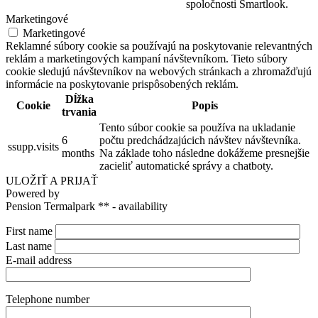
spoločnosti Smartlook.
Marketingové
Marketingové
Reklamné súbory cookie sa používajú na poskytovanie relevantných
reklám a marketingových kampaní návštevníkom. Tieto súbory
cookie sledujú návštevníkov na webových stránkach a zhromažďujú
informácie na poskytovanie prispôsobených reklám.
Dĺžka
Cookie
Popis
trvania
Tento súbor cookie sa používa na ukladanie
6
počtu predchádzajúcich návštev návštevníka.
ssupp.visits
months
Na základe toho následne dokážeme presnejšie
zacieliť automatické správy a chatboty.
ULOŽIŤ A PRIJAŤ
Powered by
Pension Termalpark ** - availability
First name
Last name
E-mail address
Telephone number