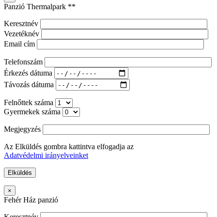
Panzió Thermalpark **
Keresztnév
Vezetéknév
Email cím
Telefonszám
Érkezés dátuma
Távozás dátuma
Felnőttek száma
Gyermekek száma
Megjegyzés
Az Elküldés gombra kattintva elfogadja az
Adatvédelmi irányelveinket
×
Fehér Ház panzió
Keresztnév