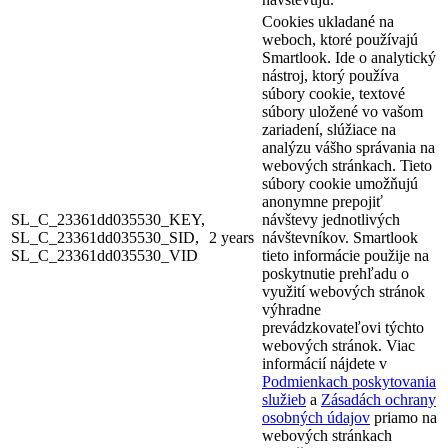
Cookies ukladané na
weboch, ktoré používajú
Smartlook. Ide o analytický
nástroj, ktorý používa
súbory cookie, textové
súbory uložené vo vašom
zariadení, slúžiace na
analýzu vášho správania na
webových stránkach. Tieto
súbory cookie umožňujú
anonymne prepojiť
SL_C_23361dd035530_KEY,
návštevy jednotlivých
SL_C_23361dd035530_SID,
2 years
návštevníkov. Smartlook
SL_C_23361dd035530_VID
tieto informácie použije na
poskytnutie prehľadu o
využití webových stránok
výhradne
prevádzkovateľovi týchto
webových stránok. Viac
informácií nájdete v
Podmienkach poskytovania
služieb
a
Zásadách ochrany
osobných údajov
priamo na
webových stránkach