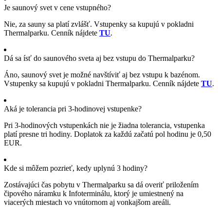
Je saunový svet v cene vstupného?
Nie, za sauny sa platí zvlášť. Vstupenky sa kupujú v pokladni
Thermalparku. Cenník nájdete
TU
.
Dá sa ísť do saunového sveta aj bez vstupu do Thermalparku?
Áno, saunový svet je možné navštíviť aj bez vstupu k bazénom.
Vstupenky sa kupujú v pokladni Thermalparku. Cenník nájdete
TU
.
Aká je tolerancia pri 3-hodinovej vstupenke?
Pri 3-hodinových vstupenkách nie je žiadna tolerancia, vstupenka
platí presne tri hodiny. Doplatok za každú začatú pol hodinu je 0,50
EUR.
Kde si môžem pozrieť, kedy uplynú 3 hodiny?
Zostávajúci čas pobytu v Thermalparku sa dá overiť priložením
čipového náramku k Infoterminálu, ktorý je umiestnený na
viacerých miestach vo vnútornom aj vonkajšom areáli.