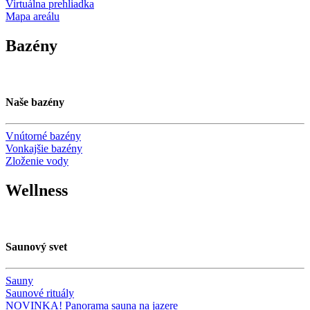
Virtuálna prehliadka
Mapa areálu
Bazény
Naše bazény
Vnútorné bazény
Vonkajšie bazény
Zloženie vody
Wellness
Saunový svet
Sauny
Saunové rituály
NOVINKA! Panorama sauna na jazere