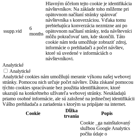
Hlavným účelom tejto cookie je identifikácia
návštevníkov. Na základe toho môžeme pri
opätovnom načítaní stránky spárovať
návštevníka s konverzáciou. Vďaka tomu
prebiehajúca konverzácia nezmizne ani po
6
ssupp.vid
opätovnom načítaní stránky, teda návštevníci
months
môžu pokračovať tam, kde skončili. Táto
cookie nám teda umožňuje zobraziť zdroj,
informácie o prehliadači a počet návštev,
ktoré sú uvedené v informáciách o
návštevníkovi.
Analytické
Analytické
Analytické cookies nám umožňujú meranie výkonu našej webovej
stránky. Pomocou nich určuje počet návštev. Dáta získané pomocou
týchto cookies spracúvanie bez použitia identifikátorov, ktoré
ukazujú na konkrétneho užívateľa webovej stránky. Neukladajú
priamo osobné informácie, ale sú založené na jedinečnej identifikácii
Vášho prehliadača a zariadenia s ktorým sa pripájate na internet.
Dĺžka
Cookie
Popis
trvania
Cookie _ga nainštalovaný
službou Google Analytics
počíta údaje o