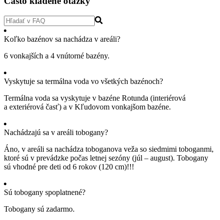
Často kladené otázky
Koľko bazénov sa nachádza v areáli?
6 vonkajších a 4 vnútorné bazény.
Vyskytuje sa termálna voda vo všetkých bazénoch?
Termálna voda sa vyskytuje v bazéne Rotunda (interiérová
a exteriérová časť) a v Kľudovom vonkajšom bazéne.
Nachádzajú sa v areáli tobogany?
Áno, v areáli sa nachádza toboganova veža so siedmimi toboganmi,
ktoré sú v prevádzke počas letnej sezóny (júl – august). Tobogany
sú vhodné pre deti od 6 rokov (120 cm)!!!
Sú tobogany spoplatnené?
Tobogany sú zadarmo.