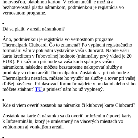
hotovosťou, platobnou kartou. V celom areáli je možná aj
bezhotovostná platba náramkom, podmienkou je registrácia vo
vernostnom programe.
Dá sa platiť v areáli náramkom?
Áno, podmienkou je registrácia vo vernostnom programe
Thermalpark Clubcard. Čo to znamená? Po vyplnení registračného
formuláru vám v pokladni vystavíme vašu Clubcard. Nabite vašu
kartu kreditom v ľubovoľnej hodnote (minimálny prvý vklad je 20
EUR). Pri každom príchode sa vaša karta spáruje s vašim
náramkom, následne môžete bezstarostne nakupovať služby a
produkty v celom areáli Thermalparku. Zostatok sa pri odchode z
Thermalparku nestráca, môžete ho využiť na služby a tovar pri vašej
ďalšej návšteve. Prihlasovací formulár nájdete v pokladni alebo si ho
môžete stiahnuť
TU
a priniesť nám ho už vyplnený.
Kde si viem overiť zostatok na náramku či klubovej karte Clubcard?
Zostatok na karte či náramku sa dá overiť priložením čipovej karty
k Infoterminálu, ktorý je umiestnený na viacerých miestach vo
vnútornom aj vonkajšom areáli.