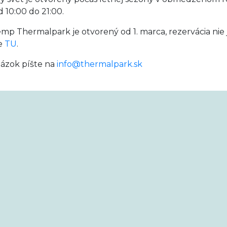
d 10:00 do 21:00.
p Thermalpark je otvorený od 1. marca, rezervácia nie 
e
TU
.
tázok píšte na
info@thermalpark.sk
Cookie nastavenia