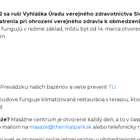
 sa ruší Vyhláška Úradu verejného zdravotníctva Sl
 opatrenia pri ohrození verejného zdravia k obmedze
 fungujú v režime základ, môžu byť od 14. marca otvo
ín.
?
Prevádzku našich bazénov si viete preveriť
TU
.
budove funguje klimatizovaná reštaurácia s terasou, kt
d.
áže?
Masážne centrum je otvorené každý deň, a to v čase
to mailom na
masaze@thermalpark.sk
alebo telefonicky n
 svet je otvorený počas letnej sezóny v obmedzenom rež