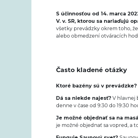
S účinnosťou od 14. marca 2022
V. v. SR, ktorou sa nariaďujú
všetky prevádzky okrem toho, že
alebo obmedzení otváracích hod
Často kladené otázky
Ktoré bazény sú v prevádzke
Dá sa niekde najesť?
V hlavnej 
denne v čase od 9:30 do 19:30 ho
Je možné objednať sa na mas
je možné objednať sa vopred, a 
Funguje Saunový svet?
Saunový