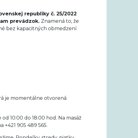
ovenskej republiky č. 25/2022
niam prevádzok.
Znamená to, že
rené bez kapacitných obmedzení
orá je momentálne otvorená
 od 10:00 do 18:00 hod. Na masáž
a +421 905 489 565.
ime. Pondelky, stredy, piatky