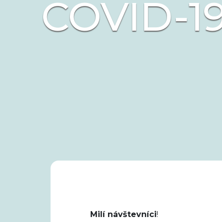
COVID-19
Milí návštevníci
!